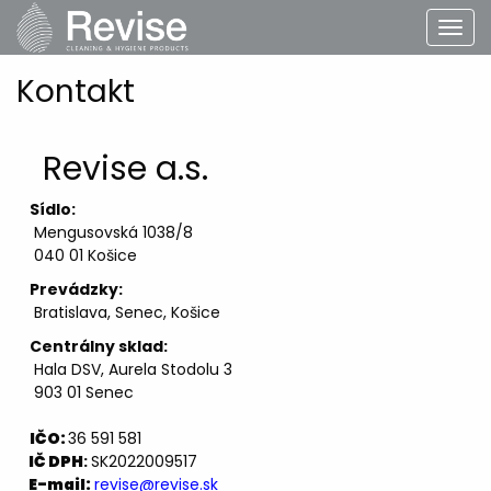
Kontakt
Revise a.s.
Sídlo:
Mengusovská 1038/8
040 01 Košice
Prevádzky:
Bratislava, Senec, Košice
Centrálny sklad:
Ha
la DSV, Aurela Stodolu 3
903 01 Senec
IČO:
36 591 581
IČ DPH
:
SK2022009517
E-mail:
revise@revise.sk