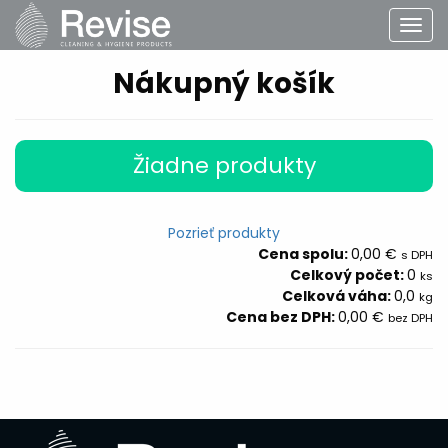
Nákupný košík
Žiadne produkty
Pozrieť produkty
Cena spolu:
0,00
€
s DPH
Celkový počet:
0
ks
Celková váha:
0,0
kg
Cena bez DPH:
0,00
€
bez DPH