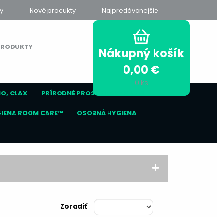
y
Nové produkty
Najpredávanejšie
PRODUKTY
Nákupný košík
0,00
€
0
ks
NO, CLAX
PRÍRODNÉ PROSTRIEDKY SURE®
GIENA ROOM CARE™
OSOBNÁ HYGIENA
Zoradiť