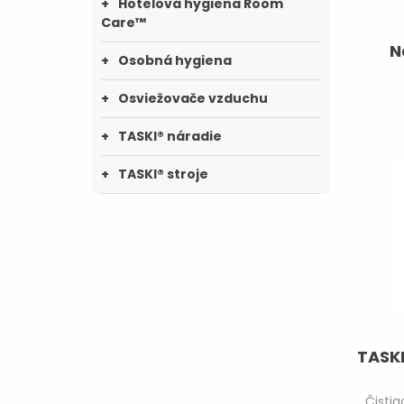
Hotelová hygiena Room
Care™
N
Osobná hygiena
Osviežovače vzduchu
TASKI® náradie
TASKI® stroje
TASKI
Čistia