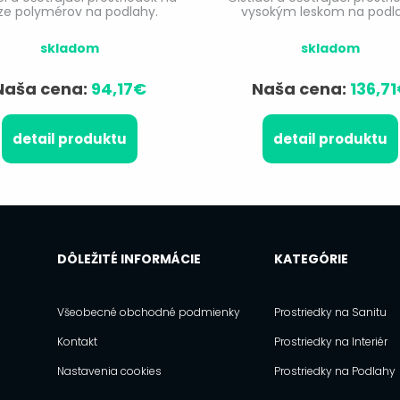
ze polymérov na podlahy.
vysokým leskom na podla
skladom
skladom
Naša cena:
94,17€
Naša cena:
136,7
detail produktu
detail produktu
DÔLEŽITÉ INFORMÁCIE
KATEGÓRIE
Všeobecné obchodné podmienky
Prostriedky na Sanitu
Kontakt
Prostriedky na Interiér
Nastavenia cookies
Prostriedky na Podlahy