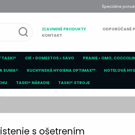
Špeciálne ponuk
ZĽAVNENÉ PRODUKTY
ODPORÚČANÉ 
KONTAKT
 TASKI®
CIF • DOMESTOS • SAVO
PRANIE • OMO, COCCOLI
A SUMA®
KUCHYNSKÁ HYGIENA OPTIMAX™
HOTELOVÁ HY
CHU
TASKI® NÁRADIE
TASKI® STROJE
r
istenie s ošetrením