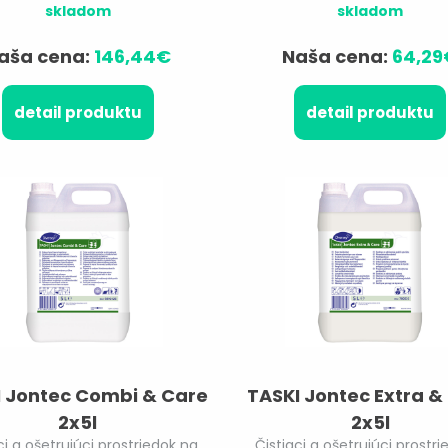
skladom
skladom
aša cena:
146,44€
Naša cena:
64,29
detail produktu
detail produktu
 Jontec Combi & Care
TASKI Jontec Extra &
2x5l
2x5l
ci a ošetrujúci prostriedok na
Čistiaci a ošetrujúci prostri