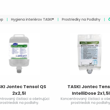
op
|
Hygiena interiérov TASKI®
|
Prostriedky na Podlahy
|
KI Jontec Tensol QS
TASKI Jontec Tens
2x2,5l
IntelliDose 2x1,5l
trovaný čistiaci a ošetrujúci
Koncentrovaný čistiaci a oše
prostriedok na podlahy.
prostriedok na podlahy