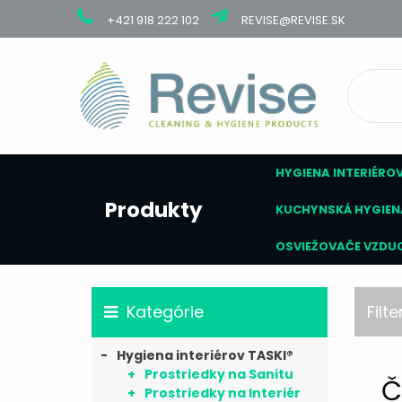
+421 918 222 102
REVISE@REVISE.SK
HYGIENA INTERIÉROV
Produkty
KUCHYNSKÁ HYGIEN
OSVIEŽOVAČE VZDU
Kategórie
Filte
Hygiena interiérov TASKI®
Prostriedky na Sanitu
Č
Prostriedky na Interiér