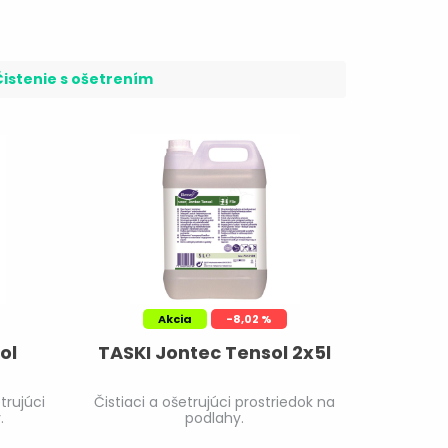
Čistenie s ošetrením
Akcia
-8,02 %
ol
TASKI Jontec Tensol 2x5l
trujúci
Čistiaci a ošetrujúci prostriedok na
.
podlahy.