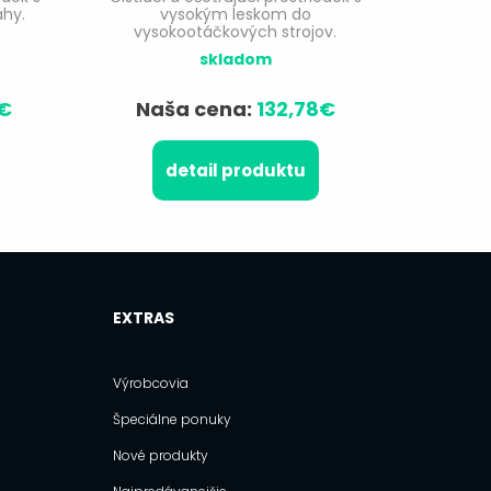
hy.
vysokým leskom do
vysokootáčkových strojov.
skladom
1€
Naša cena:
132,78€
detail produktu
EXTRAS
Výrobcovia
Špeciálne ponuky
Nové produkty