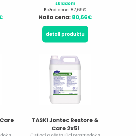
skladom
Bežná cena: 87,69€
€
Naša cena:
80,66€
detail produktu
 Care
TASKI Jontec Restore &
Care 2x5l
edok s
Čistiaci a ošetrujúci prostriedok s