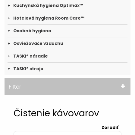
Kuchynská hygiena Optimax™
Hotelová hygiena Room Care™
Osobná hygiena
Osviežovače vzduchu
TASKI® náradie
TASKI® stroje
Filter
Čistenie kávovarov
Zoradiť