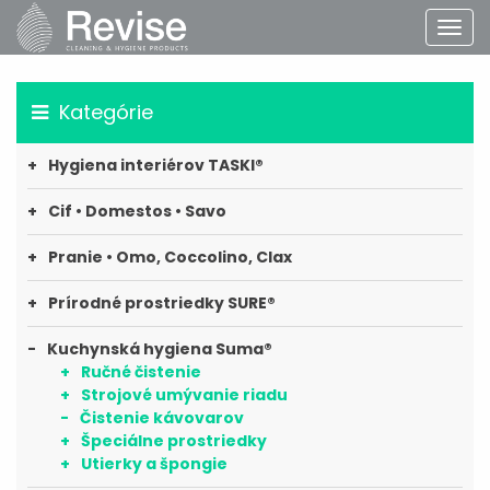
Kategórie
Hygiena interiérov TASKI®
Cif • Domestos • Savo
Pranie • Omo, Coccolino, Clax
Prírodné prostriedky SURE®
Kuchynská hygiena Suma®
Ručné čistenie
Strojové umývanie riadu
Čistenie kávovarov
Špeciálne prostriedky
Utierky a špongie