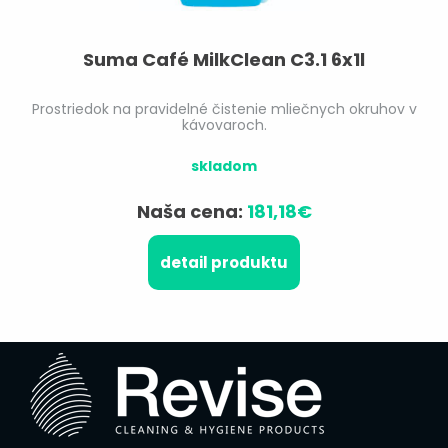
Suma Café MilkClean C3.1 6x1l
Prostriedok na pravidelné čistenie mliečnych okruhov v
kávovaroch.
skladom
Naša cena:
181,18€
detail produktu