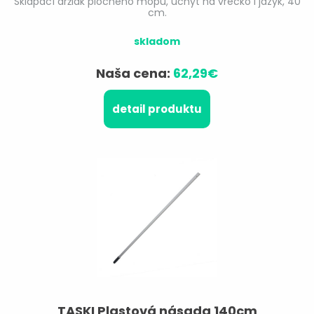
Sklápací držiak plochého mopu, úchyt na vrecko i jazyk, 40
cm.
skladom
Naša cena:
62,29€
detail produktu
TASKI Plastová násada 140cm