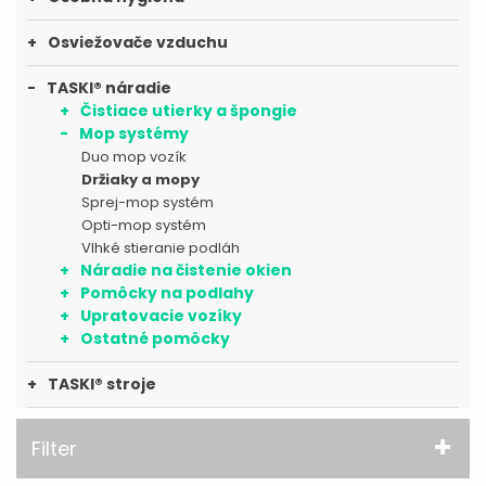
Osviežovače vzduchu
TASKI® náradie
Čistiace utierky a špongie
Mop systémy
Duo mop vozík
Držiaky a mopy
Sprej-mop systém
Opti-mop systém
Vlhké stieranie podláh
Náradie na čistenie okien
Pomôcky na podlahy
Upratovacie vozíky
Ostatné pomôcky
TASKI® stroje
Filter