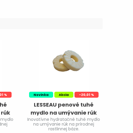
01 %
Novinka
Akcia
-20,01 %
uhé
LESSEAU penové tuhé
 rúk
mydlo na umývanie rúk
 mydlo
Inovatívne hydratačné tuhé mydlo
s
Pure Sense 8x12ks
dnej
na umývanie rúk na prírodnej
rastlinnej báze.