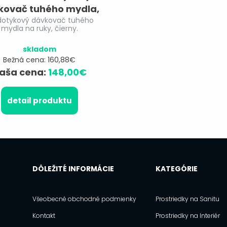
kovač tuhého mydla,
dotykový dávkovač tuhého
čierny.
mydla na ruky, čierny.
skladom
Bežná cena: 160,88€
aša cena:
148,00€
detail produktu
DÔLEŽITÉ INFORMÁCIE
KATEGÓRIE
Všeobecné obchodné podmienky
Prostriedky na Sanitu
Kontakt
Prostriedky na Interiér