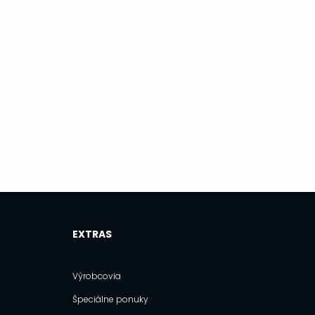
EXTRAS
Výrobcovia
Špeciálne ponuky