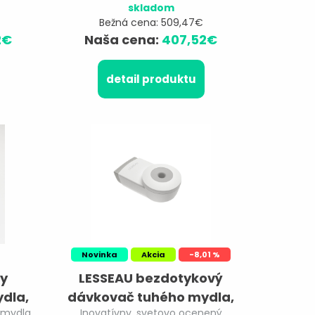
skladom
Bežná cena: 509,47€
2€
Naša cena:
407,52€
detail produktu
Novinka
Akcia
-8,01 %
ny
LESSEAU bezdotykový
dla,
dávkovač tuhého mydla,
 mydla
Inovatívny, svetovo ocenený