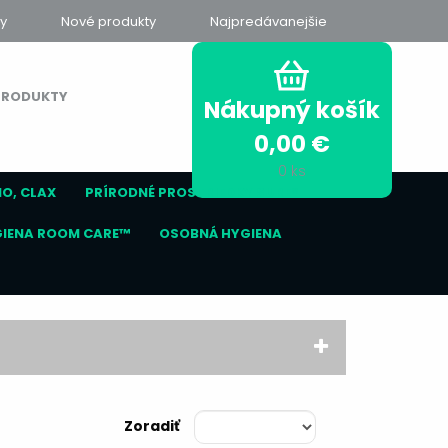
y
Nové produkty
Najpredávanejšie
PRODUKTY
Nákupný košík
0,00
€
0
ks
NO, CLAX
PRÍRODNÉ PROSTRIEDKY SURE®
GIENA ROOM CARE™
OSOBNÁ HYGIENA
Zoradiť