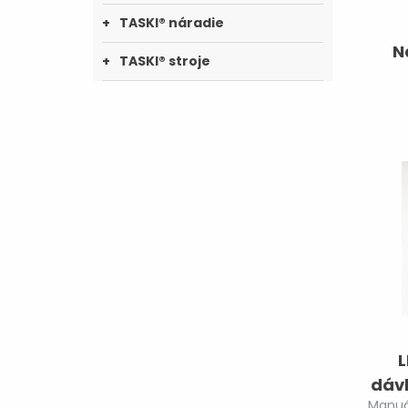
TASKI® náradie
N
TASKI® stroje
L
dáv
Manuá