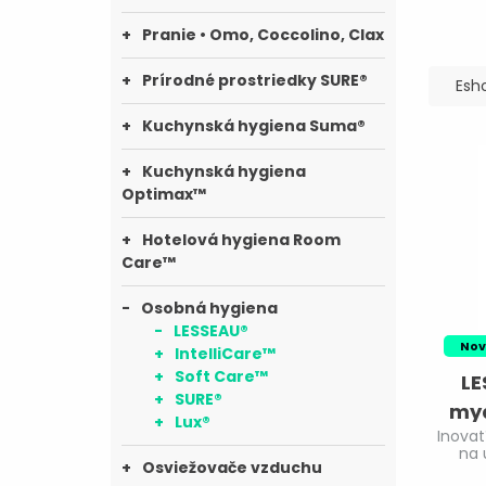
Pranie • Omo, Coccolino, Clax
Prírodné prostriedky SURE®
Esh
Kuchynská hygiena Suma®
Kuchynská hygiena
Optimax™
Hotelová hygiena Room
Care™
Osobná hygiena
LESSEAU®
Nov
IntelliCare™
Soft Care™
LE
SURE®
myd
Lux®
Inova
N
na 
Osviežovače vzduchu