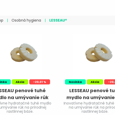
op
|
Osobná hygiena
|
LESSEAU®
inka
Akcia
-20,01 %
Novinka
Akcia
-20,
SSEAU penové tuhé
LESSEAU penové t
lo na umývanie rúk
mydlo na umývanie
tívne hydratačné tuhé mydlo
Inovatívne hydratačné tuhé
atur Fresh 8x12ks
Mille Fleur 8x12k
umývanie rúk na prírodnej
na umývanie rúk na príro
rastlinnej báze.
rastlinnej báze.