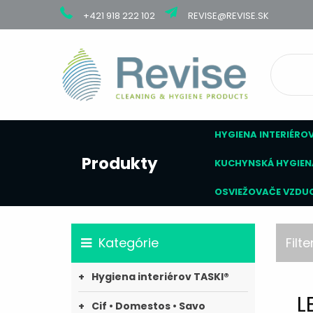
+421 918 222 102
REVISE@REVISE.SK
HYGIENA INTERIÉROV
Produkty
KUCHYNSKÁ HYGIEN
OSVIEŽOVAČE VZDU
Kategórie
Filte
Hygiena interiérov TASKI®
L
Cif • Domestos • Savo