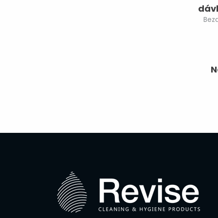
dáv
Bez
N