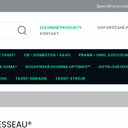
Špeciálne ponuk
ZĽAVNENÉ PRODUKTY
ODPORÚČANÉ 
KONTAKT
 TASKI®
CIF • DOMESTOS • SAVO
PRANIE • OMO, COCCOLI
A SUMA®
KUCHYNSKÁ HYGIENA OPTIMAX™
HOTELOVÁ HY
CHU
TASKI® NÁRADIE
TASKI® STROJE
r
ESSEAU®