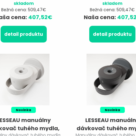
skladom
skladom
Bežná cena: 509,47€
Bežná cena: 509,47€
aša cena:
407,52€
Naša cena:
407,5
detail produktu
detail produktu
Novinka
Novinka
ESSEAU manuálny
LESSEAU manuál
kovač tuhého mydla,
dávkovač tuhého my
lny dávkovač tuhého mydla
Manuálny dávkovač tuhého