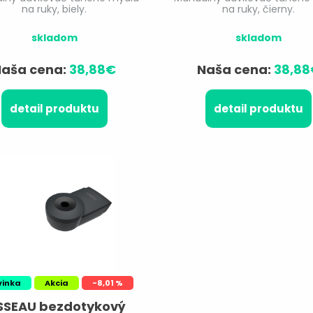
biely.
čierny.
na ruky, biely.
na ruky, čierny.
skladom
skladom
Naša cena:
38,88€
Naša cena:
38,88
detail produktu
detail produktu
vinka
Akcia
-8,01 %
SSEAU bezdotykový